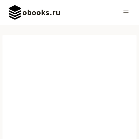
Перейти
obooks.ru
к
содержимому