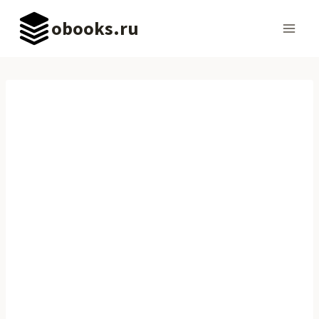
Перейти
obooks.ru
к
содержимому