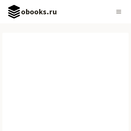
Перейти
obooks.ru
к
содержимому