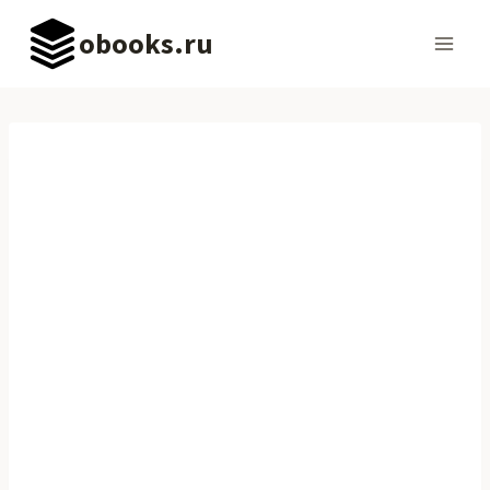
Перейти
obooks.ru
к
содержимому