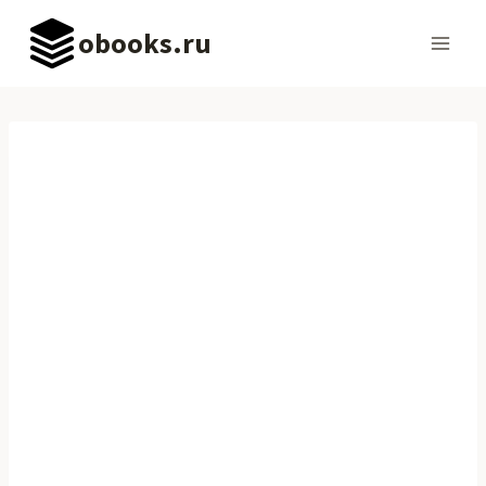
Перейти
obooks.ru
к
содержимому