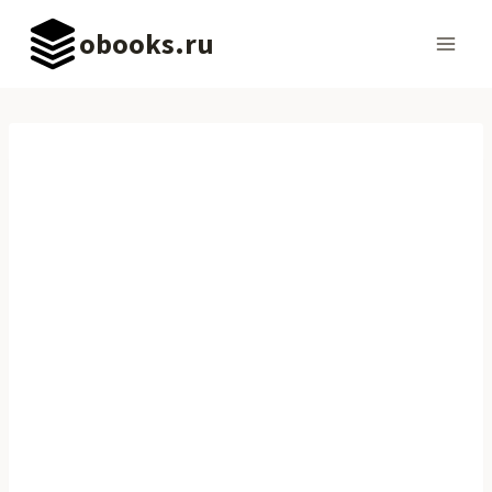
Перейти
obooks.ru
к
содержимому