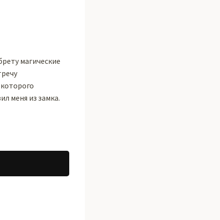
обрету магические
тречу
 которого
ил меня из замка.