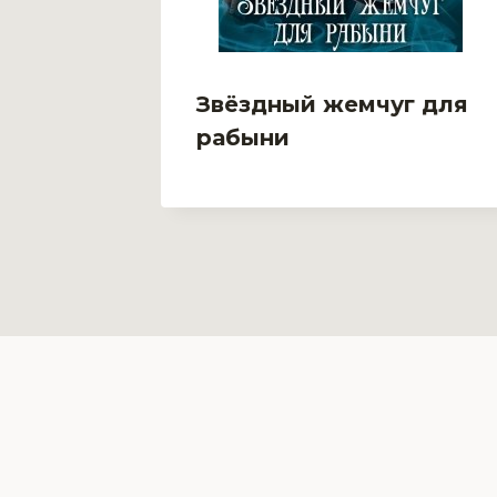
овь
Звёздный жемчуг для
рабыни