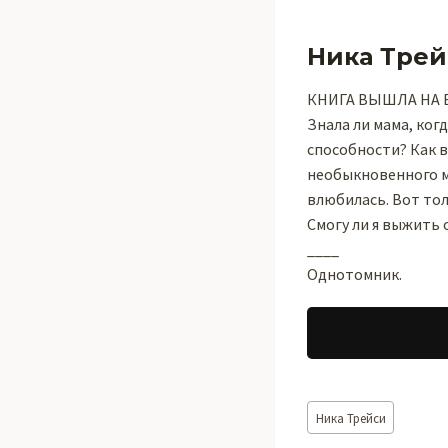
Ника Трей
КНИГА ВЫШЛА НА 
Знала ли мама, когд
способности? Как в
необыкновенного м
влюбилась. Вот тол
Смогу ли я выжить 
____
Однотомник.
Метки
Ника Трейси
записи: