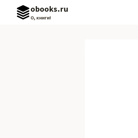
Перейти
obooks.ru
к
О, книги!
содержимому