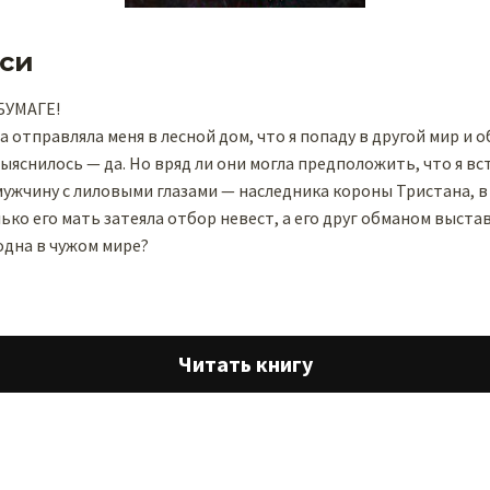
си
БУМАГЕ!
а отправляла меня в лесной дом, что я попаду в другой мир и 
ыяснилось — да. Но вряд ли они могла предположить, что я вс
ужчину с лиловыми глазами — наследника короны Тристана, в
ько его мать затеяла отбор невест, а его друг обманом выстав
одна в чужом мире?
Читать книгу