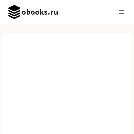
Перейти
obooks.ru
к
содержимому