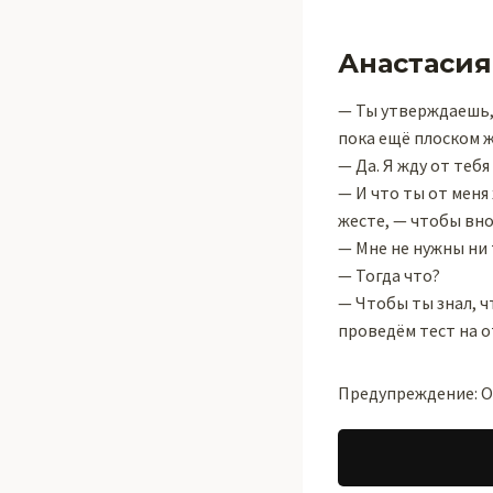
Анастасия
— Ты утверждаешь, 
пока ещё плоском 
— Да. Я жду от тебя
— И что ты от меня
жесте, — чтобы вно
— Мне не нужны ни 
— Тогда что?
— Чтобы ты знал, ч
проведём тест на 
Предупреждение: Оч