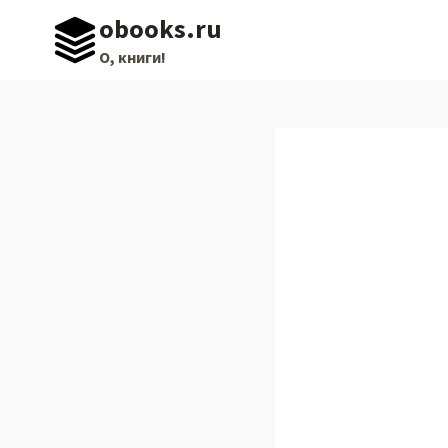
Перейти
obooks.ru
к
О, книги!
содержимому