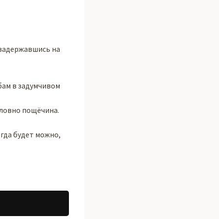
 задержавшись на
убам в задумчивом
 словно пощёчина.
огда будет можно,