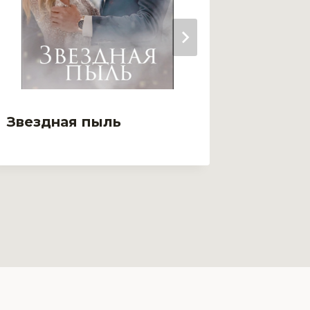
Звездная пыль
Звездн
Истор
фанат