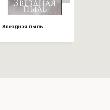
Звездная пыль
Звездн
Истор
фанат