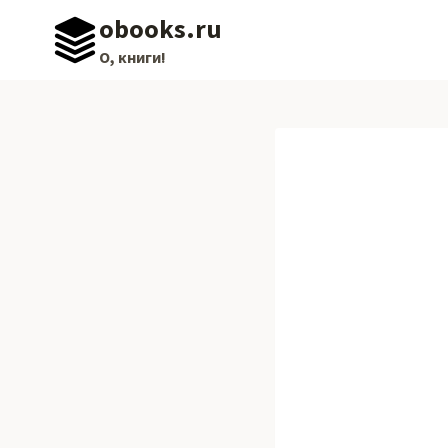
Перейти
obooks.ru
к
О, книги!
содержимому