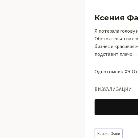
Ксения Ф
Я потеряла голову 
Обстоятельства сло
бизнес и красивая 
подставит плечо…
Однотомник. ХЭ. О
ВИЗУАЛИЗАЦИИ
Метки
Ксения Фави
записи: