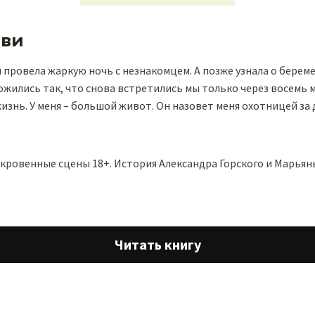
ави
и провела жаркую ночь с незнакомцем. А позже узнала о берем
жились так, что снова встретились мы только через восемь м
жизнь. У меня – большой живот. Он назовет меня охотницей за
ткровенные сцены 18+. История Александра Горского и Марьян
Читать книгу