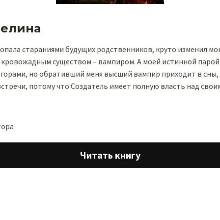
Мелина
попала стараниями будущих родственников, круто изменил мою
 кровожадным существом – вампиром. А моей истинной парой 
а горами, но обративший меня высший вампир приходит в сны, 
стречи, потому что Создатель имеет полную власть над свои
тора
Читать книгу