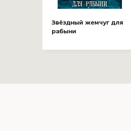
овь
Звёздный жемчуг для
рабыни