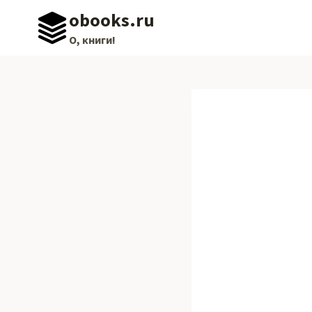
Перейти
obooks.ru
к
О, книги!
содержимому