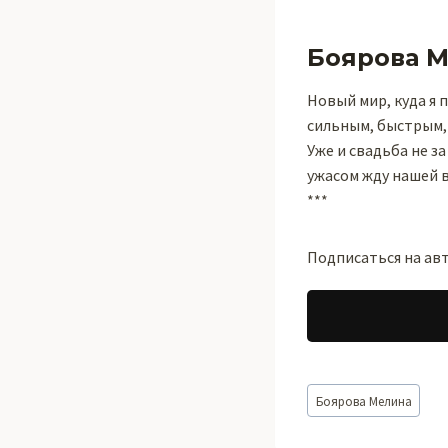
Боярова 
Новый мир, куда я 
сильным, быстрым,
Уже и свадьба не з
ужасом жду нашей в
***
Подписаться на ав
Метки
Боярова Мелина
записи: