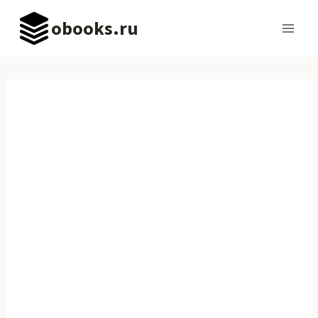
Перейти
obooks.ru
к
содержимому