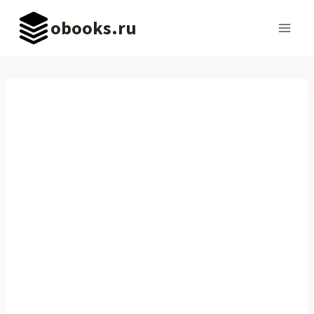
Перейти
obooks.ru
к
содержимому