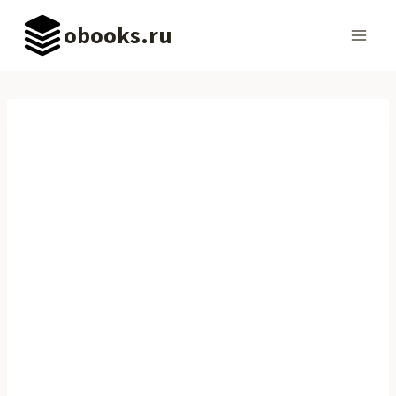
Перейти
obooks.ru
к
содержимому