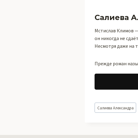
Салиева А
Мстислав Климов — 
он никогда не сдаёт
Несмотря даже на 
Прежде роман наз
Метки
Салиева Александра
записи: