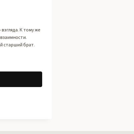
взгляда. К тому же
й взаимности.
й старший брат.