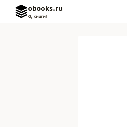
Перейти
obooks.ru
к
О, книги!
содержимому