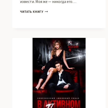
извести. Моя же — никогда его…
МОЁ
ЧИТАТЬ КНИГУ
СЕРДЦЕ
В
ТЕБЕ
БЬЁТСЯ