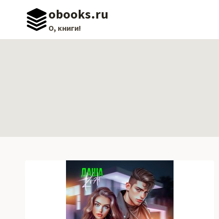
Перейти
obooks.ru
к
О, книги!
содержимому