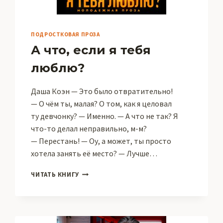
ПОДРОСТКОВАЯ ПРОЗА
А что, если я тебя
люблю?
Даша Коэн — Это было отвратительно!
— О чём ты, малая? О том, как я целовал
ту девчонку? — Именно. — А что не так? Я
что-то делал неправильно, м-м?
— Перестань! — Оу, а может, ты просто
хотела занять её место? — Лучше…
А
ЧИТАТЬ КНИГУ
ЧТО,
ЕСЛИ
Я
ТЕБЯ
ЛЮБЛЮ?