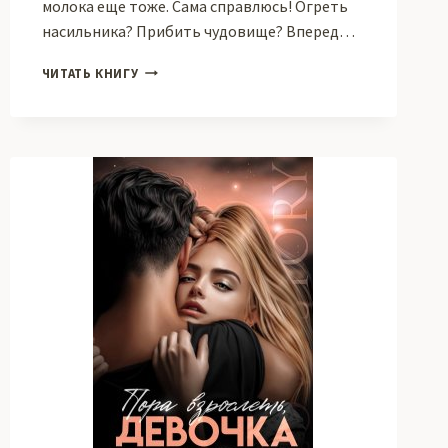
молока еще тоже. Сама справлюсь! Огреть
насильника? Прибить чудовище? Вперед…
ИДИ
ЧИТАТЬ КНИГУ
СЮДА
—
ЛЮБИТЬ
БУДУ