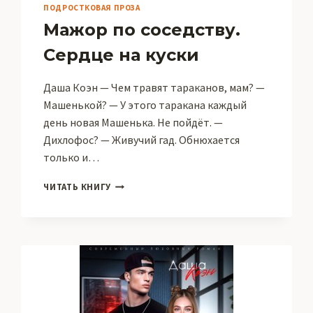
ПОДРОСТКОВАЯ ПРОЗА
Мажор по соседству.
Сердце на куски
Даша Коэн — Чем травят тараканов, мам? —
Машенькой? — У этого таракана каждый
день новая Машенька. Не пойдёт. —
Дихлофос? — Живучий гад. Обнюхается
только и…
МАЖОР
ЧИТАТЬ КНИГУ
ПО
СОСЕДСТВУ.
СЕРДЦЕ
НА
КУСКИ