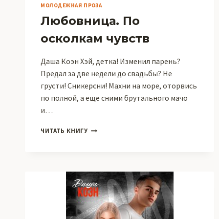
МОЛОДЕЖНАЯ ПРОЗА
Любовница. По
осколкам чувств
Даша Коэн Хэй, детка! Изменил парень?
Предал за две недели до свадьбы? Не
грусти! Сникерсни! Махни на море, оторвись
по полной, а еще сними брутального мачо
и…
ЛЮБОВНИЦА.
ЧИТАТЬ КНИГУ
ПО
ОСКОЛКАМ
ЧУВСТВ