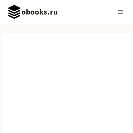
Перейти
obooks.ru
к
содержимому