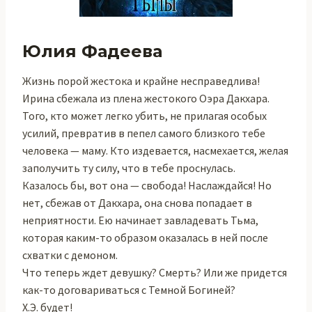
Юлия Фадеева
Жизнь порой жестока и крайне несправедлива!
Ирина сбежала из плена жестокого Оэра Дакхара.
Того, кто может легко убить, не прилагая особых
усилий, превратив в пепел самого близкого тебе
человека — маму. Кто издевается, насмехается, желая
заполучить ту силу, что в тебе проснулась.
Казалось бы, вот она — свобода! Наслаждайся! Но
нет, сбежав от Дакхара, она снова попадает в
неприятности. Ею начинает завладевать Тьма,
которая каким-то образом оказалась в ней после
схватки с демоном.
Что теперь ждет девушку? Смерть? Или же придется
как-то договариваться с Темной Богиней?
Х.Э. будет!