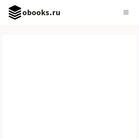
Перейти
obooks.ru
к
содержимому