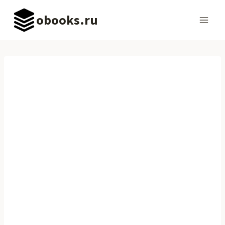
Перейти
obooks.ru
к
содержимому