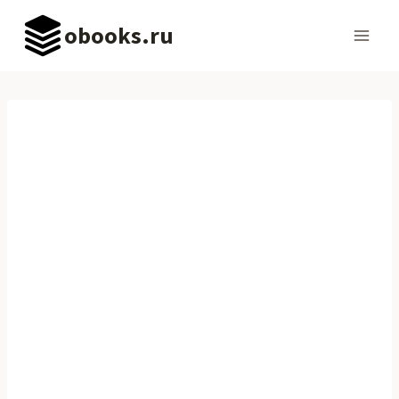
Перейти
obooks.ru
к
содержимому