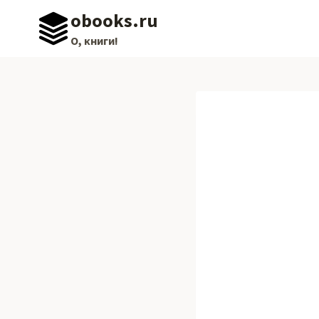
Перейти
obooks.ru
к
О, книги!
содержимому