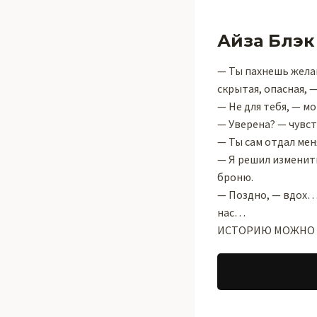
Айза Блэк
— Ты пахнешь желан
скрытая, опасная, —
— Не для тебя, — мо
— Уверена? — чувс
— Ты сам отдал меня
— Я решил изменить
броню.
— Поздно, — вдох… 
нас…
ИСТОРИЮ МОЖНО ЧИ