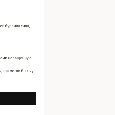
ей бурлила сила,
одами наращенную
 как могло быть у