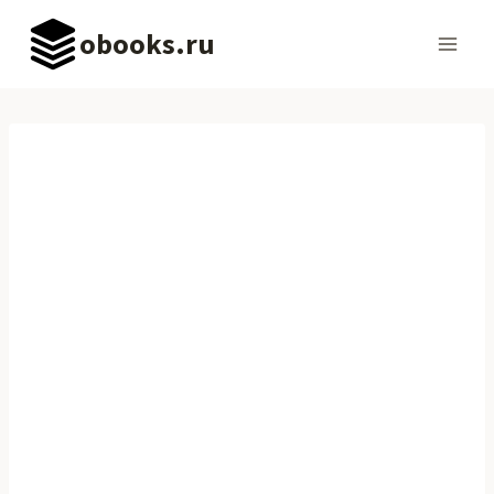
Перейти
obooks.ru
к
содержимому