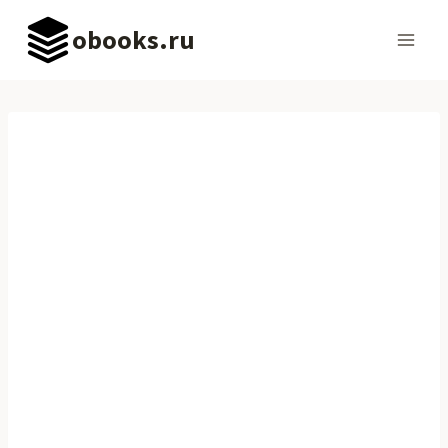
Перейти
obooks.ru
к
содержимому