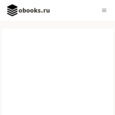
Перейти
obooks.ru
к
содержимому