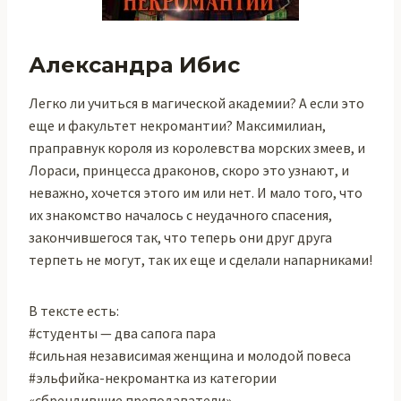
Александра Ибис
Легко ли учиться в магической академии? А если это
еще и факультет некромантии? Максимилиан,
праправнук короля из королевства морских змеев, и
Лораси, принцесса драконов, скоро это узнают, и
неважно, хочется этого им или нет. И мало того, что
их знакомство началось с неудачного спасения,
закончившегося так, что теперь они друг друга
терпеть не могут, так их еще и сделали напарниками!
В тексте есть:
#студенты — два сапога пара
#сильная независимая женщина и молодой повеса
#эльфийка-некромантка из категории
«сбрендившие преподаватели»