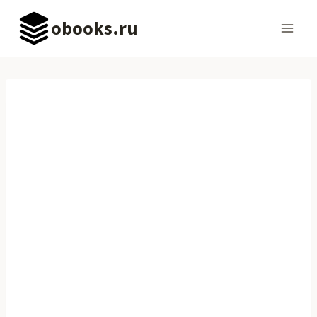
Перейти
obooks.ru
к
содержимому