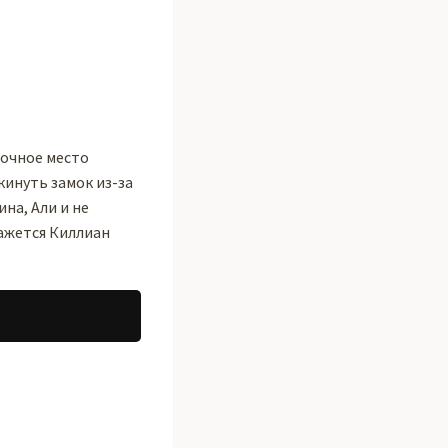
дочное место
окинуть замок из-за
на, Али и не
кажется Киллиан