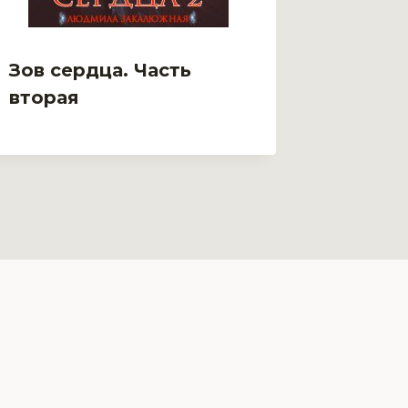
Зов сердца. Часть
Зов се
вторая
перва