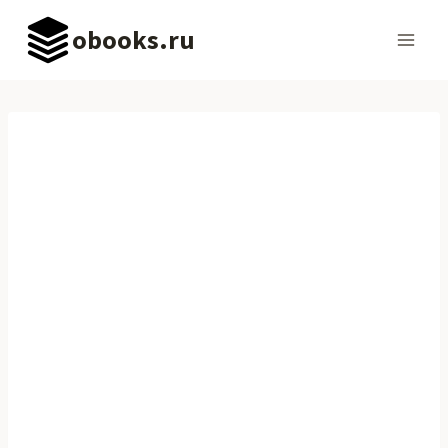
Перейти
obooks.ru
к
содержимому