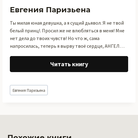
Евгения Паризьена
Ты милая юная девушка, а я сущий дьявол. Я не твой
белый принц!. Просил же не влюбляться в меня! Мне
нет дела до твоих чувств! Но что ж, сама
напросилась, теперь я вырву твоё сердце, АНГЕЛ…
Читать книгу
Метки
Евгения Паризьена
записи:
Похожие книги