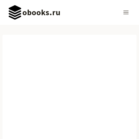
Перейти
obooks.ru
к
содержимому