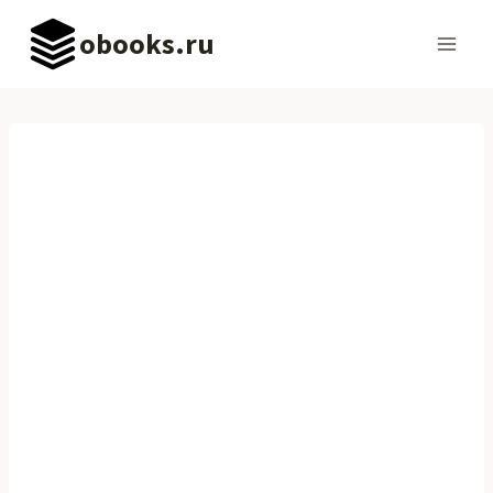
Перейти
obooks.ru
к
содержимому