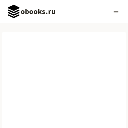
Перейти
obooks.ru
к
содержимому