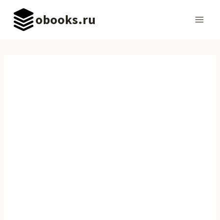
Перейти
obooks.ru
к
содержимому