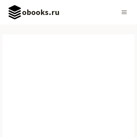
Перейти
obooks.ru
к
содержимому