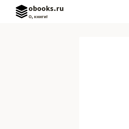
Перейти
obooks.ru
к
О, книги!
содержимому