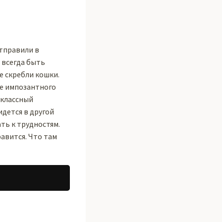
отправили в
 всегда быть
е скребли кошки.
ие импозантного
оклассный
идется в другой
ть к трудностям.
равится. Что там