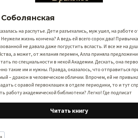
 Соболянская
азалась на распутье. Дети разъехались, муж ушел, на работе 
 Неужели жизнь кончена? А ведь ей всего сорок два! Привычка
зованной не давала даже погрустить всласть. И все же на душ
ства, а может, от желания перемен, Алла приняла предложен
тать по специальности в некой Академии. Дескать, она перв
но такие им и нужны. Правда, оказалось, что отправиться пр
мый – дракон в человеческом обличии. Впрочем, ей не привыка
ладать с оравой первоклашек в отделе периодики, то и тут сп
ть работу академической библиотеки? Легко! Где подписат
Читать книгу
ая