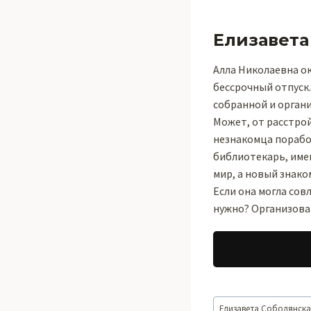
Елизавета
Алла Николаевна ок
бессрочный отпуск.
собранной и органи
Может, от расстрой
незнакомца порабо
библиотекарь, имен
мир, а новый знако
Если она могла сов
нужно? Организова
Метки
Елизавета Соболянск