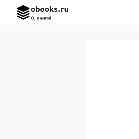
Перейти
obooks.ru
к
О, книги!
содержимому