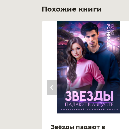
Похожие книги
го
Звёзды падают в