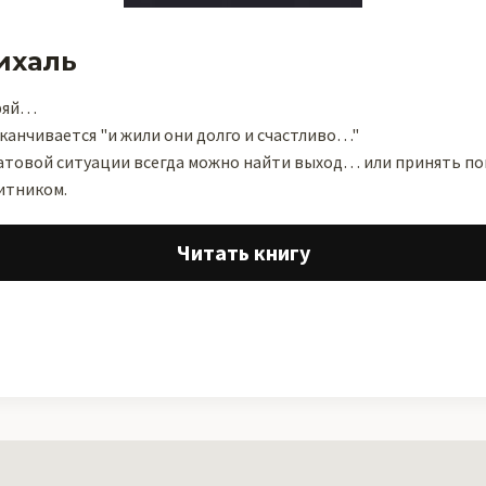
ихаль
еряй…
аканчивается "и жили они долго и счастливо…"
патовой ситуации всегда можно найти выход… или принять по
итником.
Читать книгу