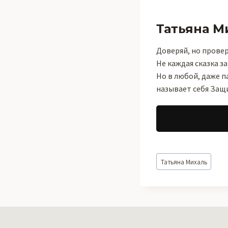
Татьяна М
Доверяй, но пров
Не каждая сказка з
Но в любой, даже 
называет себя Защ
Метки
Татьяна Михаль
записи: