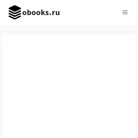
Перейти
obooks.ru
к
содержимому