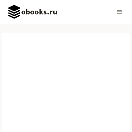
Перейти
obooks.ru
к
содержимому