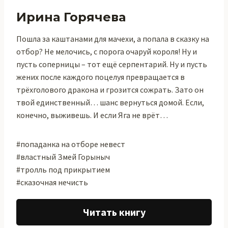
Ирина Горячева
Пошла за каштанами для мачехи, а попала в сказку на
отбор? Не мелочись, с порога очаруй короля! Ну и
пусть соперницы – тот ещё серпентарий. Ну и пусть
жених после каждого поцелуя превращается в
трёхголового дракона и грозится сожрать. Зато он
твой единственный… шанс вернуться домой. Если,
конечно, выживешь. И если Яга не врёт…
#попаданка на отборе невест
#властный Змей Горыныч
#тролль под прикрытием
#сказочная нечисть
Читать книгу