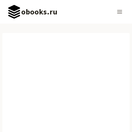
Перейти
obooks.ru
к
содержимому