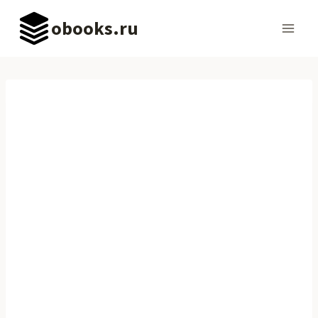
Перейти
obooks.ru
к
содержимому