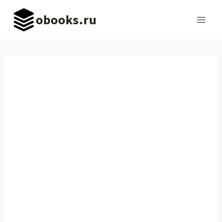
Перейти
obooks.ru
к
содержимому