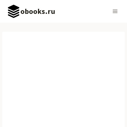
Перейти
obooks.ru
к
содержимому