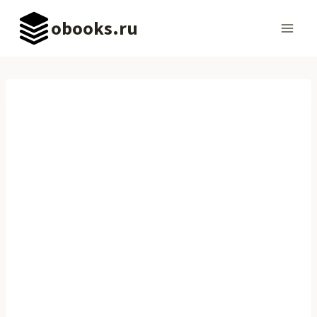
Перейти
obooks.ru
к
содержимому