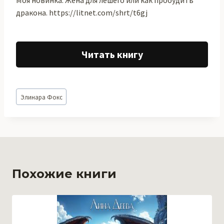
Моя новинка: Жена для лешего или как пробудить
дракона. https://litnet.com/shrt/t6gj
Читать книгу
Метки
Элинара Фокс
записи:
Похожие книги