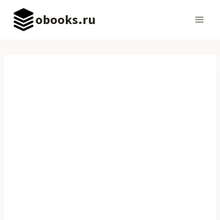
Перейти
obooks.ru
к
содержимому