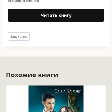
#немного юмора)
Читать книгу
Метки
Элиз Холгер
записи:
Похожие книги