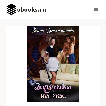
Перейти
obooks.ru
к
содержимому