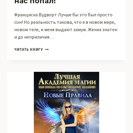
нас попал!
Франциска Вудворт Лучше бы это был просто
сон! Но реальность такова, что я в новом мире,
новом теле, и меня выдают замуж. Жених знатен
и до неприличия…
ЗАМУЖ
ЧИТАТЬ КНИГУ
ВТОРОЙ
РАЗ,
ИЛИ
ЕЩЁ
ПОСМОТРИМ,
КТО
ИЗ
НАС
ПОПАЛ!