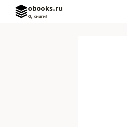
Перейти
obooks.ru
к
О, книги!
содержимому