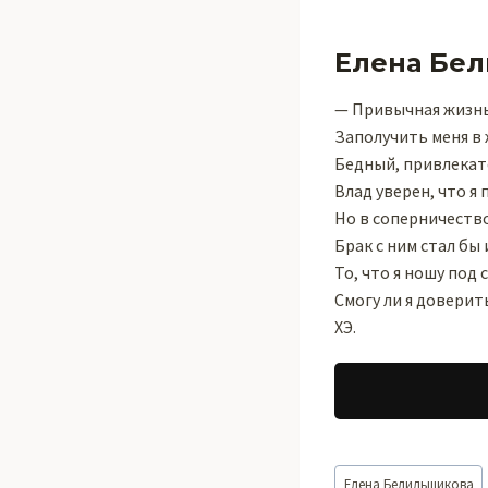
Елена Бе
— Привычная жизнь
Заполучить меня в 
Бедный, привлекат
Влад уверен, что я
Но в соперничество
Брак с ним стал бы
То, что я ношу под
Смогу ли я доверит
ХЭ.
Метки
Елена Белильщикова