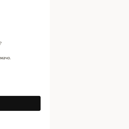
?
мачо.