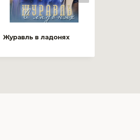
Журавль в ладонях
Жесто