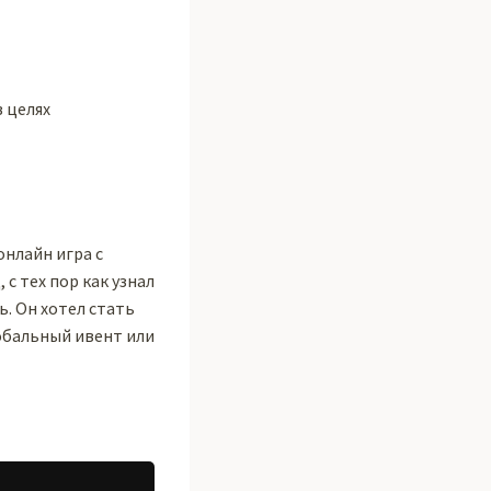
в целях
онлайн игра с
с тех пор как узнал
ь. Он хотел стать
обальный ивент или