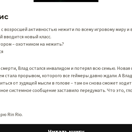
ис
и с возросшей активностью нежити по всему игровому миру и 
й вводится новый класс.
тором – охотником на нежить?
ся
смерти, Влад остался инвалидом и потерял всю семью. Новая 
 стала прорывом, которого все геймеры давно ждали. А Влад, 
виться от зудящей мысли в голове – там он снова сможет ходит
нное системное сообщение заставило передумать. Что это, гл
рю Rin Rio.
Читать книгу