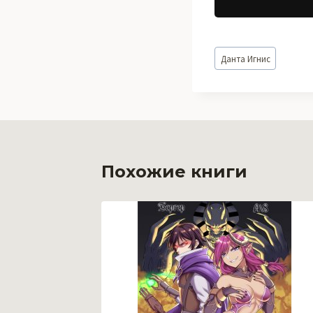
Метки
Данта Игнис
записи:
Похожие книги