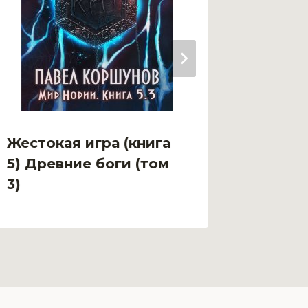
Жестокая игра (книга
Жесток
5) Древние боги (том
5) Дре
3)
2)