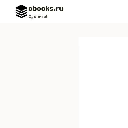
Перейти
obooks.ru
к
О, книги!
содержимому