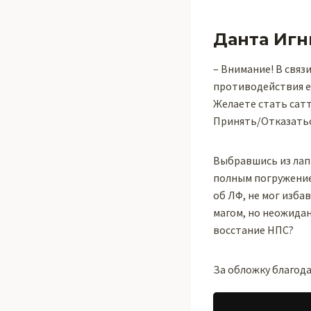
Данта Игн
– Внимание! В связ
противодействия е
Желаете стать сат
Принять/Отказать
Выбравшись из лап 
полным погружением
об ЛФ, не мог изба
магом, но неожида
восстание НПС?
За обложку благода