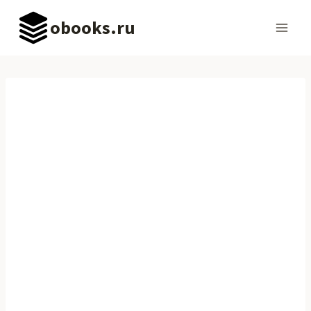
Перейти
obooks.ru
к
содержимому