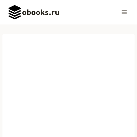
Перейти
obooks.ru
к
содержимому