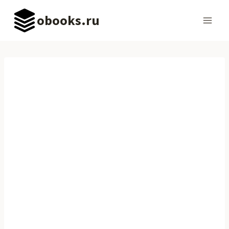
Перейти
obooks.ru
к
содержимому